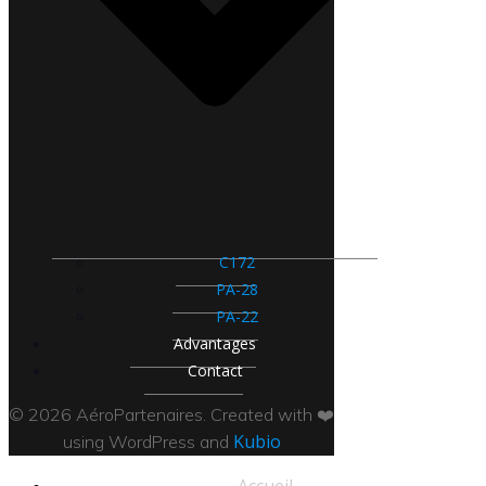
C172
PA-28
PA-22
Advantages
Contact
© 2026 AéroPartenaires. Created with ❤️
Kubio
using WordPress and
Accueil