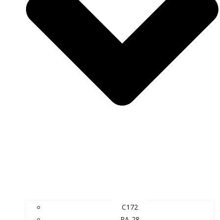
C172
PA-28