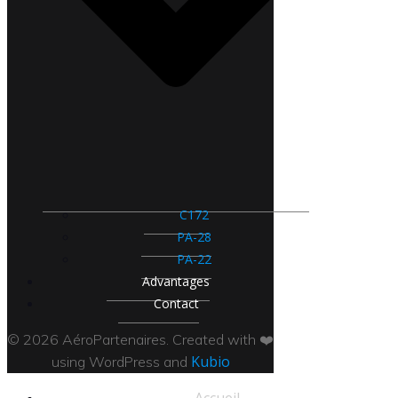
C172
PA-28
PA-22
Advantages
Contact
© 2026 AéroPartenaires. Created with ❤️
Kubio
using WordPress and
Accueil