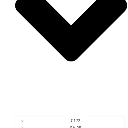
C172
PA-28