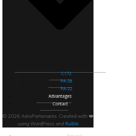
C172
PA-28
PA-22
Advantages
Contact
© 2026 AéroPartenaires. Created with ❤️
Kubio
using WordPress and
Accueil