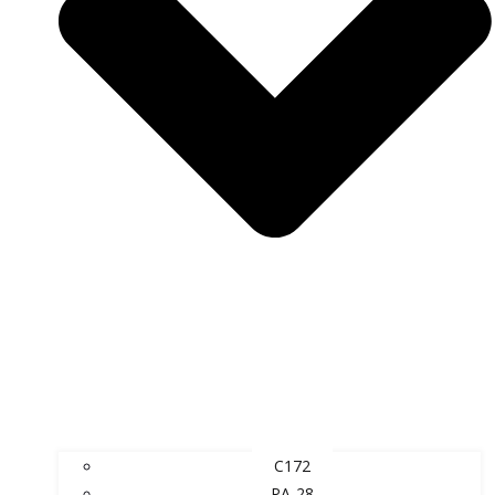
C172
PA-28